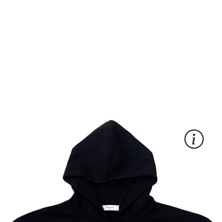
Мерч для
Yandex Kazakhstan