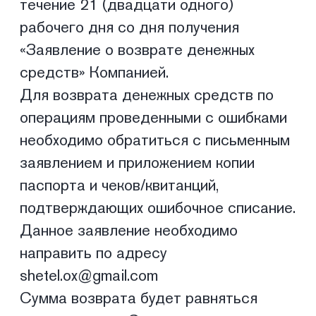
доставке товара (получении работы,
услуги), такой как сроки, способы, а
также любой другой информации,
необходимой для получения ясного
представления о доставке товара
(получении работы, услуги) после
оплаты с использованием карты.
КОНТАКТЫ
Адрес:
УЛ. НАЗАРБАЕВА 111
График работы:
ПН.-ВС. С 10:00 ДО 22:00