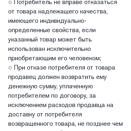
исключением расходов продавца на
доставку от потребителя
возвращенного товара, не позднее чем
через десять дней со дня
предъявления потребителем
соответствующего требования;
Для возврата денежных средств на
банковскую карту
необходимо заполнить «Заявление о
возврате денежных средств», которое
высылается по требованию компанией
на электронный адрес и оправить его
вместе с приложением копии паспорта
по адресу shetel.ox@gmail.com
Возврат денежных средств будет
осуществлен на банковскую карту в
течение 21 (двадцати одного)
рабочего дня со дня получения
«Заявление о возврате денежных