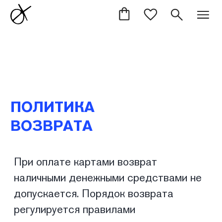
ПОЛИТИКА
ВОЗВРАТА
При оплате картами возврат
наличными денежными средствами не
допускается. Порядок возврата
регулируется правилами
международных платежных систем.
Процедура возврата товара
регламентируется статьей 14 закона
«О защите прав потребителей».
○ Потребитель вправе отказаться от
товара в любое время до его