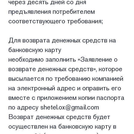
средств» Компанией.
Для возврата денежных средств по
операциям проведенными с ошибками
необходимо обратиться с письменным
заявлением и приложением копии
паспорта и чеков/квитанций,
подтверждающих ошибочное списание.
Данное заявление необходимо
направить по адресу
shetel.ox@gmail.com
Сумма возврата будет равняться
сумме покупки. Срок рассмотрения
Заявления и возврата денежных
средств начинает исчисляться с
момента получения Компанией
Заявления и рассчитывается в рабочих
днях без учета праздников/выходных
дней. 4. Правила доставки товара.
Наличие на электронной витрине
Интернет-магазина информации по