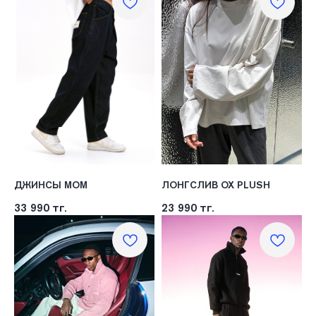
ДЖИНСЫ МОМ
ЛОНГСЛИВ OX PLUSH
33 990
тг.
23 990
тг.