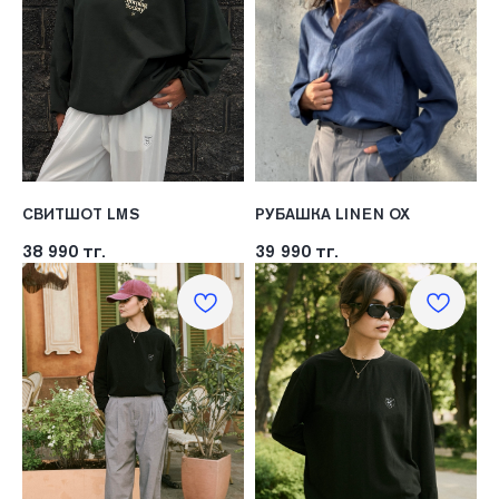
СВИТШОТ LMS
РУБАШКА LINEN OX
38 990
тг.
39 990
тг.