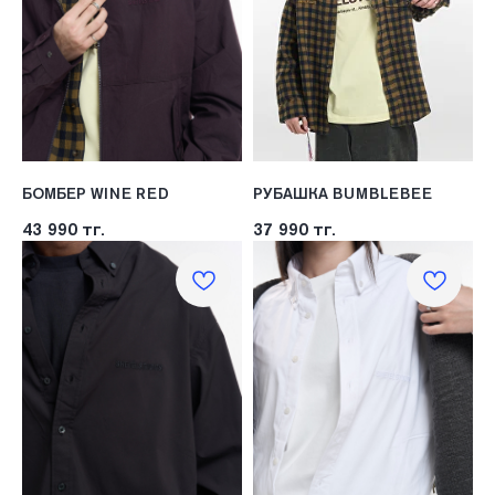
ПОКУПАТЕЛЯМ
SHETÉL STUDIOS
Доставка
О бренде
Оплата
Контакты
Возврат и обмен
B2B
Ответы на вопросы
Вакансии
БОМБЕР WINE RED
РУБАШКА BUMBLEBEE
43 990
тг.
37 990
тг.