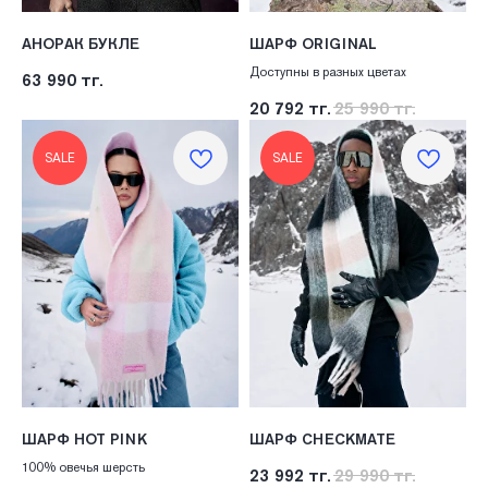
АНОРАК БУКЛЕ
ШАРФ ORIGINAL
Доступны в разных цветах
63 990
тг.
20 792
тг.
25 990
тг.
SALE
SALE
ШАРФ HOT PINK
ШАРФ CHECKMATE
100% овечья шерсть
23 992
тг.
29 990
тг.