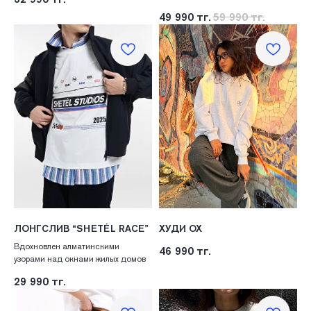
49 990
тг.
59 990
тг.
ЛОНГСЛИВ “SHETÉL RACE”
ХУДИ OX
Вдохновлен алматинскими
46 990
тг.
узорами над окнами жилых домов
29 990
тг.