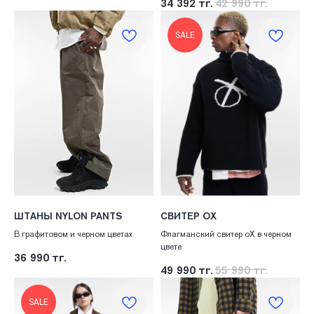
34 392
тг.
42 990
тг.
SALE
ШТАНЫ NYLON PANTS
CВИТЕР ОХ
В графитовом и черном цветах
Флагманский свитер оХ в черном
цвете
36 990
тг.
49 990
тг.
55 990
тг.
SALE