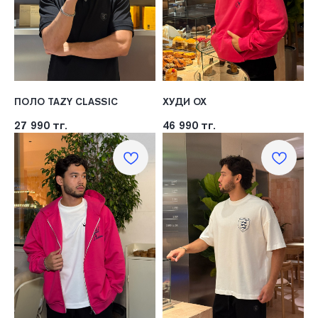
ПОЛО TAZY CLASSIC
ХУДИ OX
27 990
тг.
46 990
тг.