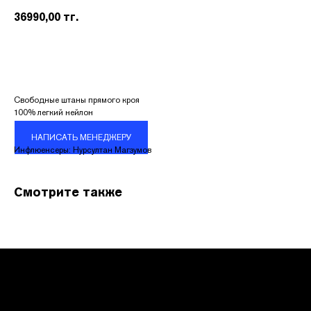
36990,00
тг.
Свободные штаны прямого кроя
100% легкий нейлон
КОНТАКТЫ
НАПИСАТЬ МЕНЕДЖЕРУ
Инфлюенсеры: Нурсултан Магзумов
Адрес:
УЛ. НАЗАРБАЕВА 111
Смотрите также
График работы:
ПН.-ВС. С 10:00 ДО 22:00