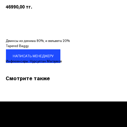
46990,00
тг.
Джинсы из денима 80%, и вельвета 20%
Tapered Baggy
КОНТАКТЫ
НАПИСАТЬ МЕНЕДЖЕРУ
Инфлюенсеры: Нурсултан Магзумов
Адрес:
УЛ. НАЗАРБАЕВА 111
Смотрите также
График работы:
ПН.-ВС. С 10:00 ДО 22:00