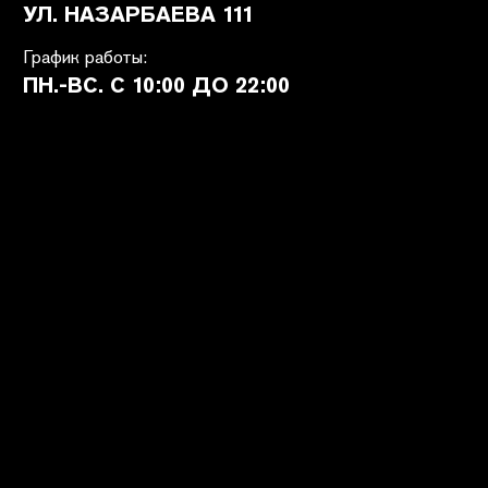
ПОКУПАТЕЛЯМ
SHETÉL STUDIOS
Доставка
О бренде
Оплата
Контакты
Возврат и обмен
B2B
Ответы на вопросы
Вакансии