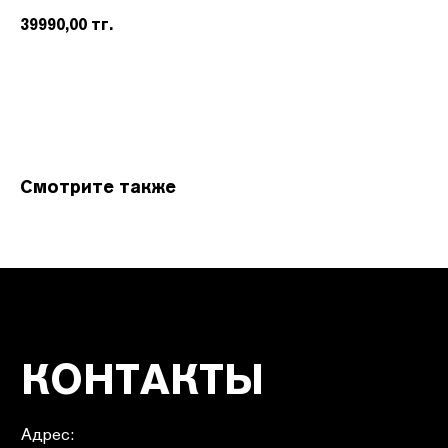
39990,00
тг.
КОНТАКТЫ
Адрес:
Смотрите также
УЛ. НАЗАРБАЕВА 111
График работы:
ПН.-ВС. С 10:00 ДО 22:00