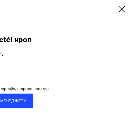
etél кроп
г.
оверсайз, cropped посадка
 МЕНЕДЖЕРУ