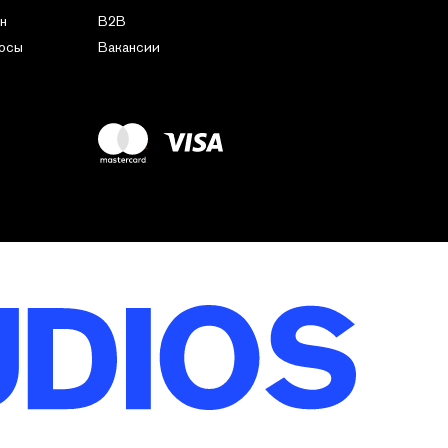
н
B2B
росы
Вакансии