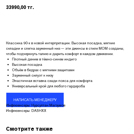
33990,00
тг.
Классика 90-х в новой интерпретации. Высокая посадка, мягкие
складки и слегка зауженный низ — эти джинсы в стиле MOM созданы,
чтобы подчеркнуть талию и дарить комфорт в каждом движении.
Плотный деним в тёмно-синем индиго
Высокая посадка
Объём в бедрах с мягкими защипами
Зауженный силуэт к низу
Эластичная вставка сзади пояса для комфорта
Универсальный крой для любого гардероба
КОНТАКТЫ
НАПИСАТЬ МЕНЕДЖЕРУ
Инфлюенсеры: Нурсултан Магзумов
Адрес:
Инфлюенсеры: DASHXX
УЛ. НАЗАРБАЕВА 111
График работы:
ПН.-ВС. С 10:00 ДО 22:00
Смотрите также