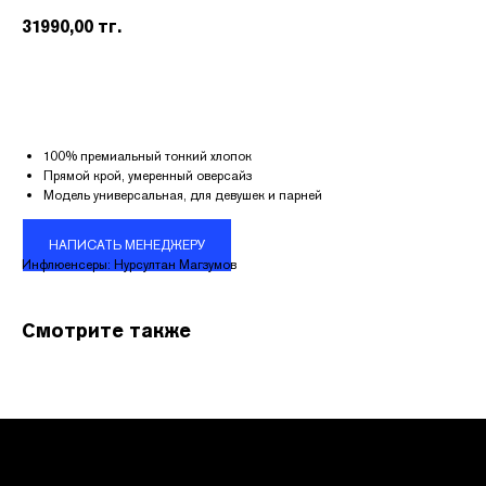
31990,00
тг.
100% премиальный тонкий хлопок
Прямой крой, умеренный оверсайз
Модель универсальная, для девушек и парней
КОНТАКТЫ
НАПИСАТЬ МЕНЕДЖЕРУ
Инфлюенсеры: Нурсултан Магзумов
Адрес:
УЛ. НАЗАРБАЕВА 111
Смотрите также
График работы:
ПН.-ВС. С 10:00 ДО 22:00