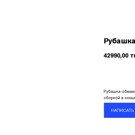
Покупателям
О бренде
Контакты
B2B
Рубашка 
42990,00
т
Рубашка-обманк
сборкой в конц
НАПИСАТЬ