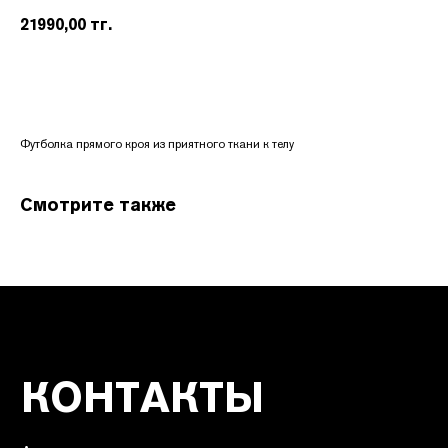
21990,00
тг.
Футболка прямого кроя из приятного ткани к телу
КОНТАКТЫ
Адрес:
Смотрите также
УЛ. НАЗАРБАЕВА 111
График работы:
ПН.-ВС. С 10:00 ДО 22:00