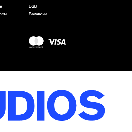
н
B2B
росы
Вакансии