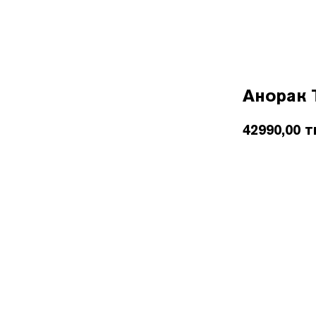
Покупателям
О бренде
Контакты
B2B
Анорак 
42990,00
т