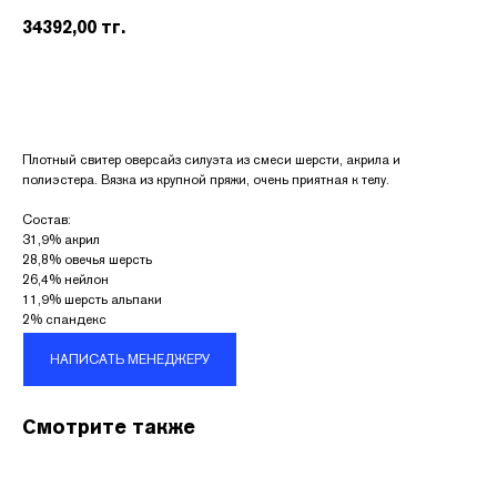
34392,00
тг.
Плотный свитер оверсайз силуэта из смеси шерсти, акрила и
полиэстера. Вязка из крупной пряжи, очень приятная к телу.
Состав:
31,9% акрил
28,8% овечья шерсть
26,4% нейлон
11,9% шерсть альпаки
КОНТАКТЫ
2% спандекс
Адрес:
НАПИСАТЬ МЕНЕДЖЕРУ
УЛ. НАЗАРБАЕВА 111
График работы:
Смотрите также
ПН.-ВС. С 10:00 ДО 22:00