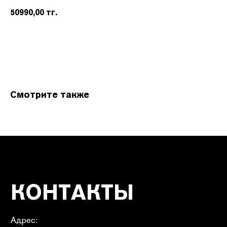
50990,00
тг.
КОНТАКТЫ
Адрес:
Смотрите также
УЛ. НАЗАРБАЕВА 111
График работы:
ПН.-ВС. С 10:00 ДО 22:00