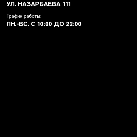
ПОКУПАТЕЛЯМ
SHETÉL STUDIOS
Доставка
О бренде
Оплата
Контакты
Возврат и обмен
B2B
Ответы на вопросы
Вакансии