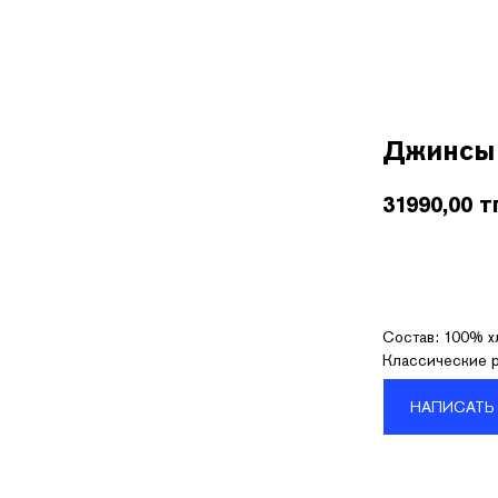
Покупателям
О бренде
Контакты
B2B
Джинсы 
31990,00
т
Состав: 100% х
Классические р
НАПИСАТЬ