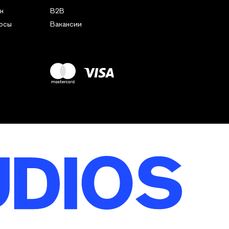
н
B2B
росы
Вакансии