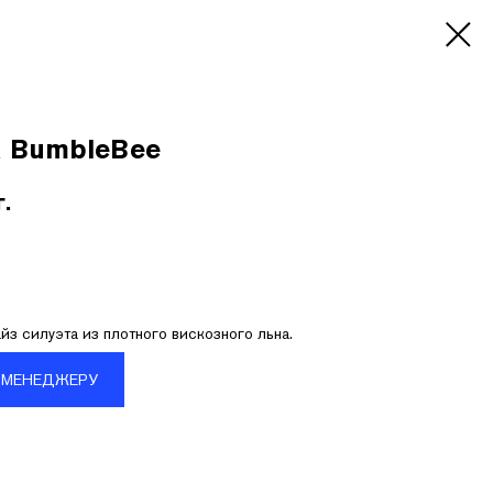
 BumbleBee
г.
йз силуэта из плотного вискозного льна.
 МЕНЕДЖЕРУ