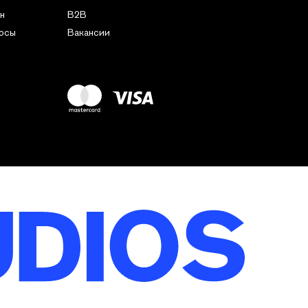
н
B2B
росы
Вакансии