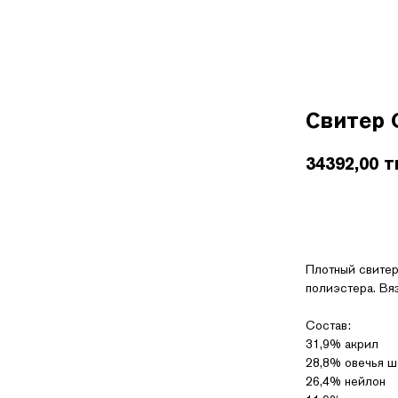
Покупателям
О бренде
Контакты
B2B
Свитер
34392,00
т
Плотный свитер
полиэстера. Вяз
Состав:
31,9% акрил
28,8% овечья ш
26,4% нейлон