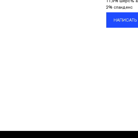
11,9% шерсть а
2% спандекс
НАПИСАТЬ