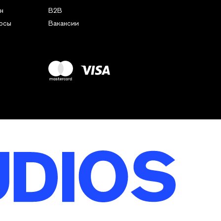
н
B2B
росы
Вакансии