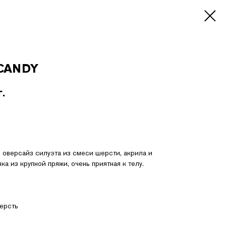
 CANDY
г.
 оверсайз силуэта из смеси шерсти, акрила и
ка из крупной пряжи, очень приятная к телу.
ерсть