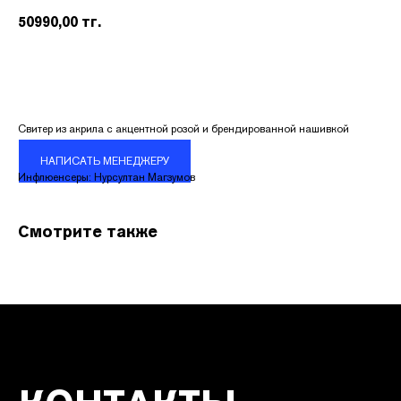
50990,00
тг.
Свитер из акрила с акцентной розой и брендированной нашивкой
НАПИСАТЬ МЕНЕДЖЕРУ
КОНТАКТЫ
Инфлюенсеры: Нурсултан Магзумов
Адрес:
УЛ. НАЗАРБАЕВА 111
Смотрите также
График работы:
ПН.-ВС. С 10:00 ДО 22:00