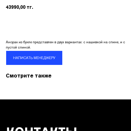
43990,00
тг.
Анорак из букле представлен в двух вариантах: с нашивкой на спине, и с
пустой спиной.
КОНТАКТЫ
НАПИСАТЬ МЕНЕДЖЕРУ
Адрес:
УЛ. НАЗАРБАЕВА 111
Смотрите также
График работы:
ПН.-ВС. С 10:00 ДО 22:00