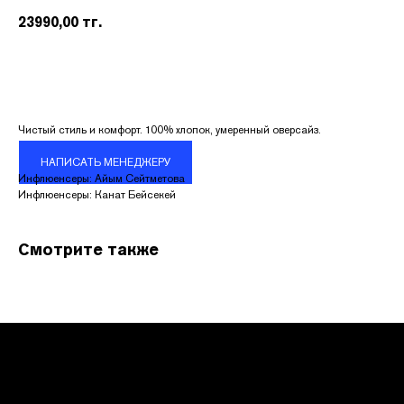
23990,00
тг.
Чистый стиль и комфорт. 100% хлопок, умеренный оверсайз.
НАПИСАТЬ МЕНЕДЖЕРУ
КОНТАКТЫ
Инфлюенсеры: Айым Сейтметова
Инфлюенсеры: Канат Бейсекей
Адрес:
УЛ. НАЗАРБАЕВА 111
Смотрите также
График работы:
ПН.-ВС. С 10:00 ДО 22:00