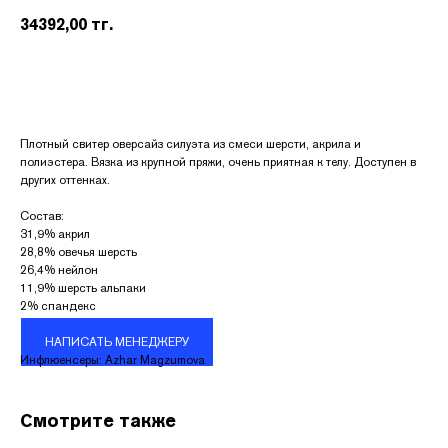
34392,00
тг.
Плотный свитер оверсайз силуэта из смеси шерсти, акрила и
полиэстера. Вязка из крупной пряжи, очень приятная к телу. Доступен в
других оттенках.
Состав:
31,9% акрил
28,8% овечья шерсть
26,4% нейлон
11,9% шерсть альпаки
КОНТАКТЫ
2% спандекс
НАПИСАТЬ МЕНЕДЖЕРУ
Адрес:
Инфлюенсеры: Azhar Magzumova
УЛ. НАЗАРБАЕВА 111
График работы:
ПН.-ВС. С 10:00 ДО 22:00
Смотрите также